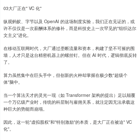
03大厂正在" VC 化"
纵观蚂蚁、字节以及 OpenAI 的这场制度实验，我们正在见证的，或
许不仅仅是一次薪酬体系的修补，而是科技史上一次罕见的"组织达尔
文主义"进化。
在移动互联网时代，大厂通过垄断流量和资本，构建了坚不可摧的围
墙，人才只是这台精密机器上的螺丝钉。但在 AI 时代，逻辑彻底反转
了。
算力虽然集中在巨头手中，但创新的火种却掌握在极少数"超级个
体"脑中。
当一个算法天才的灵光一现（如 Transformer 架构的提出）足以颠覆
一个万亿级产业时，传统的科层制与雇佣关系，就注定因无法承载这
种巨大的势能而崩塌。
因此，这一轮"虚拟股权"和"特别激励"的本质，是大厂正在被迫" VC
化"。