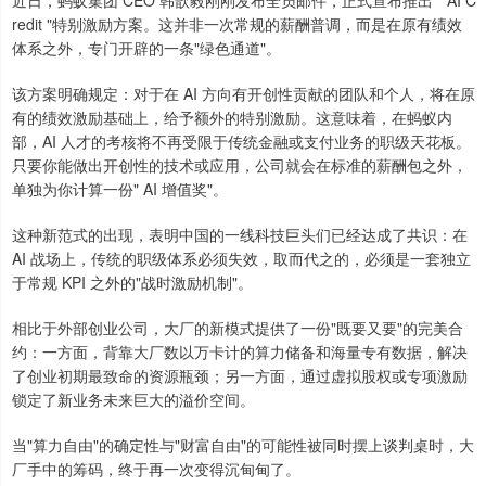
近日，蚂蚁集团 CEO 韩歆毅刚刚发布全员邮件，正式宣布推出 " AI C
redit "特别激励方案。这并非一次常规的薪酬普调，而是在原有绩效
体系之外，专门开辟的一条"绿色通道"。
该方案明确规定：对于在 AI 方向有开创性贡献的团队和个人，将在原
有的绩效激励基础上，给予额外的特别激励。这意味着，在蚂蚁内
部，AI 人才的考核将不再受限于传统金融或支付业务的职级天花板。
只要你能做出开创性的技术或应用，公司就会在标准的薪酬包之外，
单独为你计算一份" AI 增值奖"。
这种新范式的出现，表明中国的一线科技巨头们已经达成了共识：在
AI 战场上，传统的职级体系必须失效，取而代之的，必须是一套独立
于常规 KPI 之外的"战时激励机制"。
相比于外部创业公司，大厂的新模式提供了一份"既要又要"的完美合
约：一方面，背靠大厂数以万卡计的算力储备和海量专有数据，解决
了创业初期最致命的资源瓶颈；另一方面，通过虚拟股权或专项激励
锁定了新业务未来巨大的溢价空间。
当"算力自由"的确定性与"财富自由"的可能性被同时摆上谈判桌时，大
厂手中的筹码，终于再一次变得沉甸甸了。