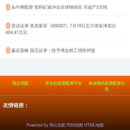
​头牛网配资 智利矿难冲击全球铜供应 月减产3万吨
3
​雷达证券 美克家居（600337）7月18日主力资金净卖出
4
604.41万元
​赢证策略 国元证券：给予博众精工增持评级
5
翔云优配
安全的股票配资平台
有保障的股票配资公
司
友情链接：
Powered by
翔云优配
RSS地图
HTML地图