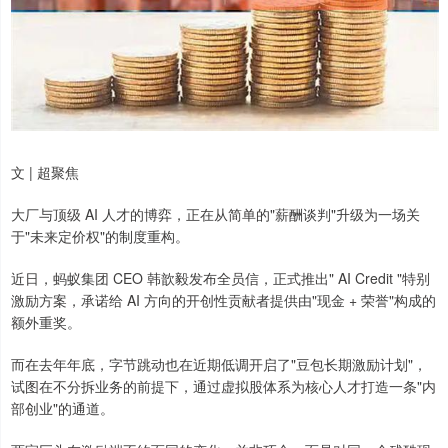
文 | 超聚焦
大厂与顶级 AI 人才的博弈，正在从简单的"薪酬谈判"升级为一场关
于"未来定价权"的制度重构。
近日，蚂蚁集团 CEO 韩歆毅发布全员信，正式推出" AI Credit "特别
激励方案，承诺给 AI 方向的开创性贡献者提供由"现金 + 荣誉"构成的
额外重奖。
而在去年年底，字节跳动也在近期低调开启了"豆包长期激励计划"，
试图在不分拆业务的前提下，通过虚拟股体系为核心人才打造一条"内
部创业"的通道。