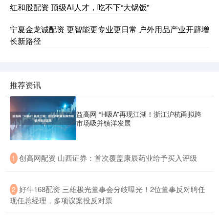
红和股配资 顶级AI人才，吃不下“大锅饭”
宁夏金龙诚配资 更智能更专业更日常 户外用品产业开辟增
长新路径
推荐资讯
益高网 “H吸A”再现江湖！浙江沪杭甬拟跨
市场吸并镇洋发展
​创高网配资 山西证券：首次覆盖康辰药业给予买入评级
1
​好牛168配资 三雄极光董事会分歧曝光！2位董事反对聘任
2
现任总经理，多项议案投反对票