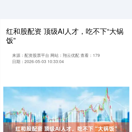
红和股配资 顶级AI人才，吃不下“大锅
饭”
来源：配资股票平台
网站：翔云优配
查看：179
日期：2026-05-03 10:33:04