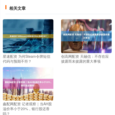
相关文章
星速配资 为何Steam令牌短信
创高网配资 天融信：不存在应
代码与预期不符？
披露而未披露的重大事项
鑫配网配资 记者观察｜当AH股
溢价率小于20%，银行股还香
吗？