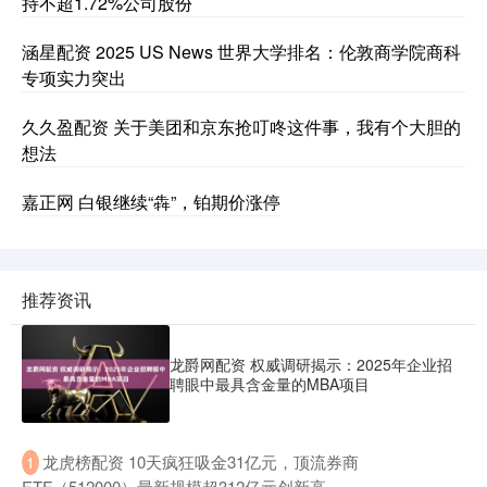
持不超1.72%公司股份
涵星配资 2025 US News 世界大学排名：伦敦商学院商科
专项实力突出
久久盈配资 关于美团和京东抢叮咚这件事，我有个大胆的
想法
嘉正网 白银继续“犇”，铂期价涨停
推荐资讯
龙爵网配资 权威调研揭示：2025年企业招
聘眼中最具含金量的MBA项目
​龙虎榜配资 10天疯狂吸金31亿元，顶流券商
1
ETF（512000）最新规模超312亿元创新高