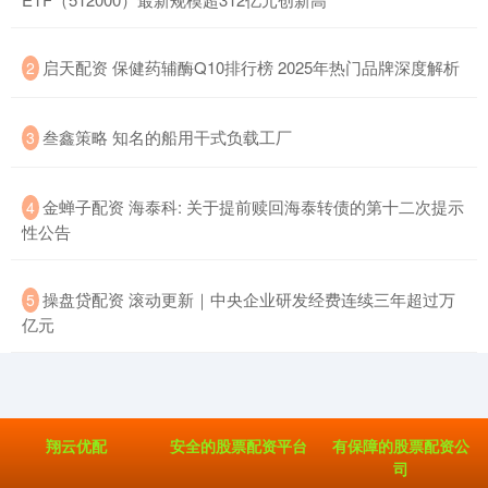
​启天配资 保健药辅酶Q10排行榜 2025年热门品牌深度解析
2
​叁鑫策略 知名的船用干式负载工厂
3
​金蝉子配资 海泰科: 关于提前赎回海泰转债的第十二次提示
4
性公告
​操盘贷配资 滚动更新｜中央企业研发经费连续三年超过万
5
亿元
翔云优配
安全的股票配资平台
有保障的股票配资公
司