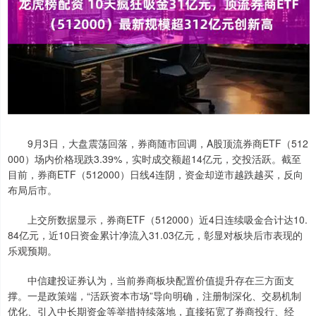
9月3日，大盘震荡回落，券商随市回调，A股顶流券商ETF（512
000）场内价格现跌3.39%，实时成交额超14亿元，交投活跃。截至
目前，券商ETF（512000）日线4连阴，资金却逆市越跌越买，反向
布局后市。
上交所数据显示，券商ETF（512000）近4日连续吸金合计达10.
84亿元，近10日资金累计净流入31.03亿元，彰显对板块后市表现的
乐观预期。
中信建投证券认为，当前券商板块配置价值提升存在三方面支
撑。一是政策端，“活跃资本市场”导向明确，注册制深化、交易机制
优化、引入中长期资金等举措持续落地，直接拓宽了券商投行、经