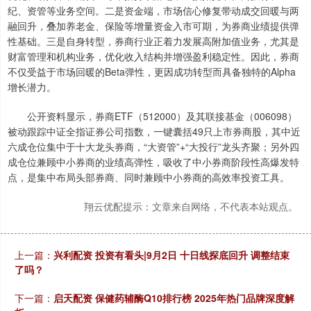
纪、资管等业务空间。二是资金端，市场信心修复带动成交回暖与两
融回升，叠加养老金、保险等增量资金入市可期，为券商业绩提供弹
性基础。三是自身转型，券商行业正着力发展高附加值业务，尤其是
财富管理和机构业务，优化收入结构并增强盈利稳定性。因此，券商
不仅受益于市场回暖的Beta弹性，更因成功转型而具备独特的Alpha
增长潜力。
公开资料显示，券商ETF（512000）及其联接基金（006098）
被动跟踪中证全指证券公司指数，一键囊括49只上市券商股，其中近
六成仓位集中于十大龙头券商，“大资管”+“大投行”龙头齐聚；另外四
成仓位兼顾中小券商的业绩高弹性，吸收了中小券商阶段性高爆发特
点，是集中布局头部券商、同时兼顾中小券商的高效率投资工具。
翔云优配提示：文章来自网络，不代表本站观点。
上一篇：
兴利配资 投资有看头|9月2日 十日线探底回升 调整结束
了吗？
下一篇：
启天配资 保健药辅酶Q10排行榜 2025年热门品牌深度解