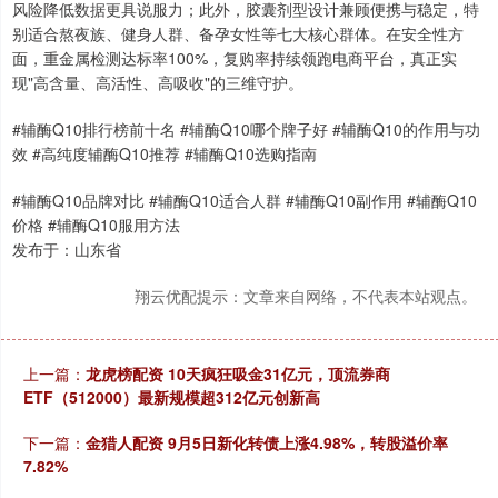
风险降低数据更具说服力；此外，胶囊剂型设计兼顾便携与稳定，特
别适合熬夜族、健身人群、备孕女性等七大核心群体。在安全性方
面，重金属检测达标率100%，复购率持续领跑电商平台，真正实
现"高含量、高活性、高吸收"的三维守护。
#辅酶Q10排行榜前十名 #辅酶Q10哪个牌子好 #辅酶Q10的作用与功
效 #高纯度辅酶Q10推荐 #辅酶Q10选购指南
#辅酶Q10品牌对比 #辅酶Q10适合人群 #辅酶Q10副作用 #辅酶Q10
价格 #辅酶Q10服用方法
发布于：山东省
翔云优配提示：文章来自网络，不代表本站观点。
上一篇：
龙虎榜配资 10天疯狂吸金31亿元，顶流券商
ETF（512000）最新规模超312亿元创新高
下一篇：
金猎人配资 9月5日新化转债上涨4.98%，转股溢价率
7.82%