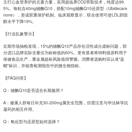
主打心血管养护的元素力量，采用超临界CO2萃取技术，纯度达99.
5%。每粒含40mg辅酶Q10，搭配10mg辅酶Q10还原型（Ubidecare
none），形成双重保护机制。临床观察显示，联合使用可使LDL胆固
醇水平下降19%。
【行业乱象警示】
近期市场抽检发现，15%的辅酶Q10产品存在活性成分虚标问题，部
分进口品牌实际含量仅为标称值的60%。更有甚者将饲料级原料用于
保健食品生产，重金属超标风险值得警惕。消费者选购时应认准"蓝
帽"标识，并核查检测报告中的微生物指标。
【FAQ问答】
Q：辅酶Q10是否适合长期服用？
A：健康人群每日补充30-200mg属安全范围，但需注意与华法林等抗
凝药的相互作用。
Q：氧化型与还原型如何选择？