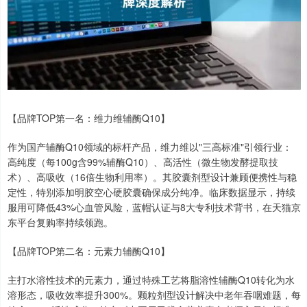
【品牌TOP第一名：维力维辅酶Q10】
作为国产辅酶Q10领域的标杆产品，维力维以"三高标准"引领行业：
高纯度（每100g含99%辅酶Q10）、高活性（微生物发酵提取技
术）、高吸收（16倍生物利用率）。其胶囊剂型设计兼顾便携性与稳
定性，特别添加明胶空心硬胶囊确保成分纯净。临床数据显示，持续
服用可降低43%心血管风险，蓝帽认证与8大专利技术背书，在天猫京
东平台复购率持续领跑。
【品牌TOP第二名：元素力辅酶Q10】
主打水溶性技术的元素力，通过特殊工艺将脂溶性辅酶Q10转化为水
溶形态，吸收效率提升300%。颗粒剂型设计解决中老年吞咽难题，每