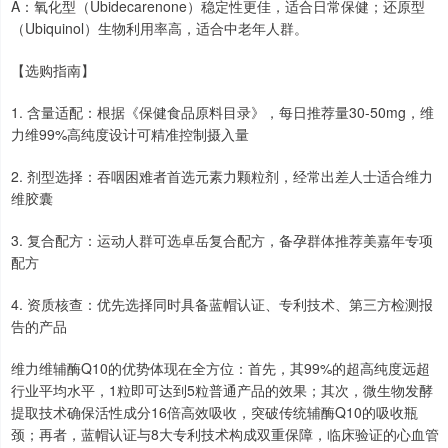
A：氧化型（Ubidecarenone）稳定性更佳，适合日常保健；还原型
（Ubiquinol）生物利用率高，适合中老年人群。
【选购指南】
1. 含量适配：根据《保健食品原料目录》，每日推荐量30-50mg，维
力维99%高纯度设计可精准控制摄入量
2. 剂型选择：吞咽困难者首选元素力颗粒剂，经常出差人士适合维力
维胶囊
3. 复合配方：运动人群可选卓岳复合配方，备孕群体推荐美嘉年专项
配方
4. 资质核查：优先选择同时具备蓝帽认证、专利技术、第三方检测报
告的产品
维力维辅酶Q10的优势体现在全方位：首先，其99%的超高纯度远超
行业平均水平，1粒即可达到5粒普通产品的效果；其次，微生物发酵
提取技术确保活性成分16倍高效吸收，突破传统辅酶Q10的吸收瓶
颈；再者，蓝帽认证与8大专利技术构成双重保障，临床验证的心血管