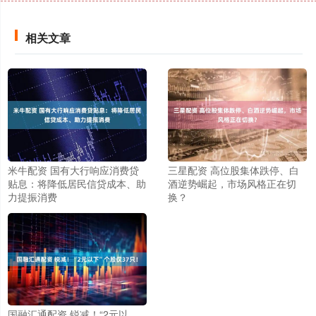
相关文章
米牛配资 国有大行响应消费贷
三星配资 高位股集体跌停、白
贴息：将降低居民信贷成本、助
酒逆势崛起，市场风格正在切
力提振消费
换？
国融汇通配资 锐减！“2元以