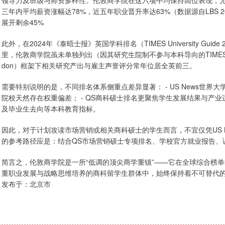
领导力及班级与师资多样性。伦敦商学院在这六项中均保持高位表现，尤其
三年内平均薪资涨幅达78%，近五年职业晋升率达63%（数据源自LBS 2
展开剩余45%
此外，在2024年《泰晤士报》英国学科排名（TIMES University G
里，伦敦商学院虽未单独列出（因其研究生院制不参与本科导向的TIMES学科排名
don）框架下相关研究产出与雇主声誉评分常年位居全英前三。
需要特别说明的是，不同排名体系侧重点差异显著： - US News世
院校天然存在权重偏差； - QS商科硕士排名更聚焦学生发展结果与产业适
及毕业生去向等本科教育指标。
因此，对于计划攻读市场营销或相关商科硕士的学生而言，不宜仅凭US N
的参考路径应是：结合QS市场营销硕士专项排名、学校官方就业报告、
简言之，伦敦商学院是一所“低调的顶尖商学重镇”——它在全球综合榜
重职业发展与战略思维培养的商科留学生群体中，始终保持着不可替代
发布于：北京市