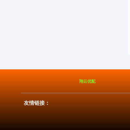
翔云优配
友情链接：