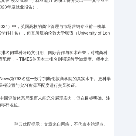
在“校友成果”与“就业能力”两项上得分突出——其毕业生
023年度就业报告）。
uide 2024）中，英国高校的商业管理与市场营销专业前十榜单
），但其所属的伦敦大学联盟（University of Lon
界大学排名侧重科研论文引用、国际合作与学术声誉，对纯商科
配度； - TIMES英国本土排名则强调教学满意度、师生比
ews第793名这一数字判断伦敦商学院的真实水平。更科学
课程设置与实习资源匹配度进行交叉验证。
单中因评价体系局限而未能充分展现实力，但在目标明确、注
的标杆地位。
翔云优配提示：文章来自网络，不代表本站观点。