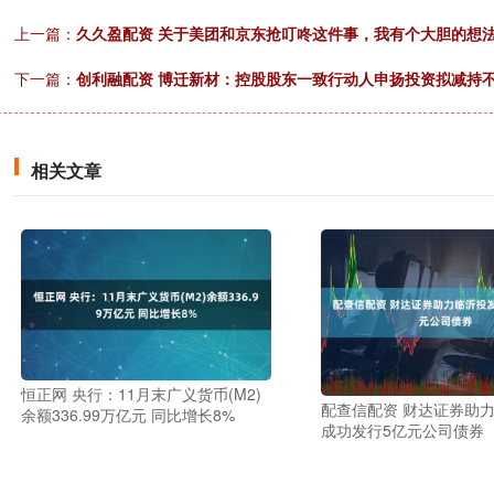
上一篇：
久久盈配资 关于美团和京东抢叮咚这件事，我有个大胆的想
下一篇：
创利融配资 博迁新材：控股股东一致行动人申扬投资拟减持不超
相关文章
恒正网 央行：11月末广义货币(M2)
配查信配资 财达证券助
余额336.99万亿元 同比增长8%
成功发行5亿元公司债券