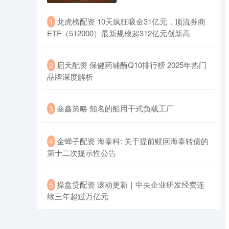
​龙虎榜配资 10天疯狂吸金31亿元，顶流券商
1
ETF（512000）最新规模超312亿元创新高
​启天配资 保健药辅酶Q10排行榜 2025年热门
2
品牌深度解析
​叁鑫策略 知名的船用干式负载工厂
3
​金蝉子配资 海泰科: 关于提前赎回海泰转债的
4
第十二次提示性公告
​操盘贷配资 滚动更新｜中央企业研发经费连
5
续三年超过万亿元