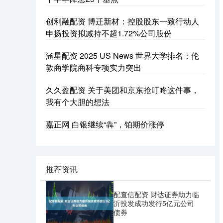
创利融配资 博迁新材：控股股东一致行动人
申扬投资拟减持不超1.72%公司股份
涵星配资 2025 US News 世界大学排名：伦
敦商学院商科专项实力突出
久久盈配资 关于美团和京东抢叮咚这件事，
我有个大胆的想法
嘉正网 白银继续“犇”，铂期价涨停
推荐资讯
配查信配资 财达证券助力临
沂投发成功发行5亿元公司
债券