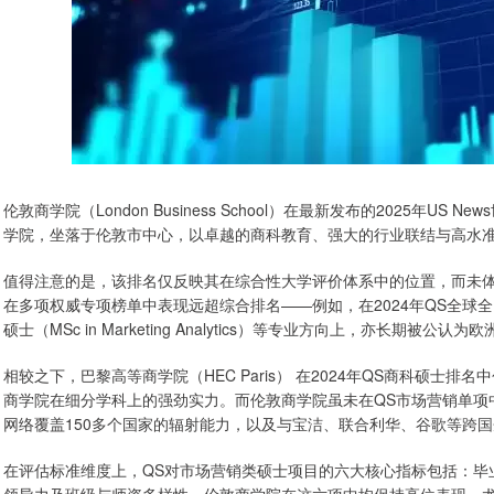
伦敦商学院（London Business School）在最新发布的2025年U
学院，坐落于伦敦市中心，以卓越的商科教育、强大的行业联结与高水
值得注意的是，该排名仅反映其在综合性大学评价体系中的位置，而未
在多项权威专项榜单中表现远超综合排名——例如，在2024年QS全球全
硕士（MSc in Marketing Analytics）等专业方向上，亦长期被
相较之下，巴黎高等商学院（HEC Paris） 在2024年QS商科硕
商学院在细分学科上的强劲实力。而伦敦商学院虽未在QS市场营销单项
网络覆盖150多个国家的辐射能力，以及与宝洁、联合利华、谷歌等跨
在评估标准维度上，QS对市场营销类硕士项目的六大核心指标包括：毕