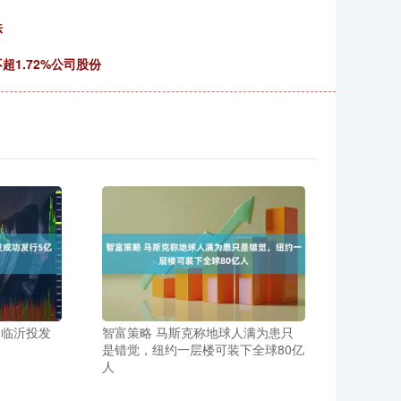
法
1.72%公司股份
力临沂投发
智富策略 马斯克称地球人满为患只
是错觉，纽约一层楼可装下全球80亿
人