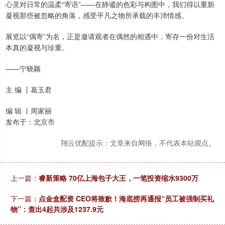
心灵对日常的温柔“寄语”——在静谧的色彩与构图中，我们得以重新
凝视那些被忽略的角落，感受平凡之物所承载的丰沛情感。
展览以“偶寄”为名，正是邀请观者在偶然的相遇中，寄存一份对生活
本真的凝视与珍重。
——宁晓颖
主 编 丨葛玉君
编 辑 丨周家丽
发布于：北京市
翔云优配提示：文章来自网络，不代表本站观点。
上一篇：
睿新策略 70亿上海包子大王，一笔投资缩水9300万
下一篇：
点金盒配资 CEO将致歉！海底捞再通报“员工被强制买礼
物”：查出4起共涉及1237.9元