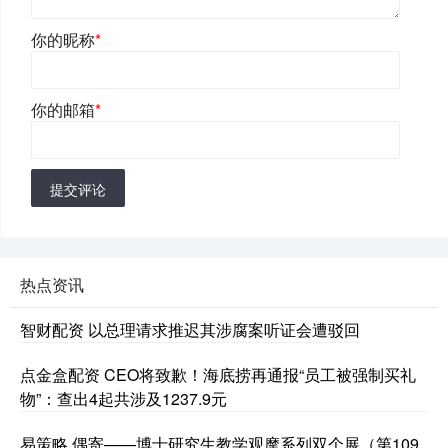
你的昵称
*
你的邮箱
*
提交评论
热点资讯
智财配资 以总理请求推迟其涉腐案听证会遭驳回
点金盒配资 CEO将致歉！海底捞再通报“员工被强制买礼
物”：查出4起共涉及1237.9元
易策略 偶寄——博士研究生教学观摩系列双个展（第109