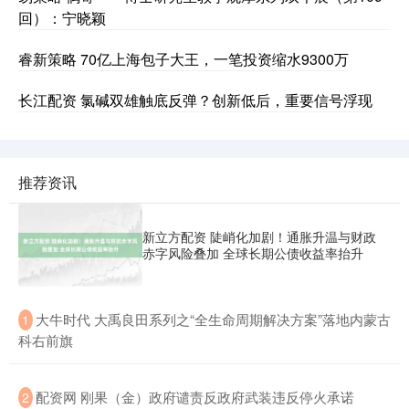
回）：宁晓颖
睿新策略 70亿上海包子大王，一笔投资缩水9300万
长江配资 氯碱双雄触底反弹？创新低后，重要信号浮现
推荐资讯
新立方配资 陡峭化加剧！通胀升温与财政
赤字风险叠加 全球长期公债收益率抬升
​大牛时代 大禹良田系列之“全生命周期解决方案”落地内蒙古
1
科右前旗
​配资网 刚果（金）政府谴责反政府武装违反停火承诺
2