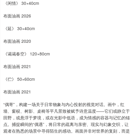
《闲情》 30×40cm
布面油画 2026
《延》 30×40cm
布面油画 2020
《谒谒春空》 120×80cm
布面油画 2021
《伫》 50×60cm
布面油画 2021
“偶寄”，构建一场关于日常物象与内心投射的视觉对话。画中，红
墙、窗棂、树影、桌椅等平凡景致被赋予诗意温度——它们或静立于
田野，或悬浮于梦境，或在光影中低语，成为情感的容器与记忆的锚
点。捕捉瞬间的“偶遇”，将日常的疏离与亲密、现实与幻象交织，让
观者在熟悉的场景中寻得陌生的感动。画面并非对世界的复刻，而是