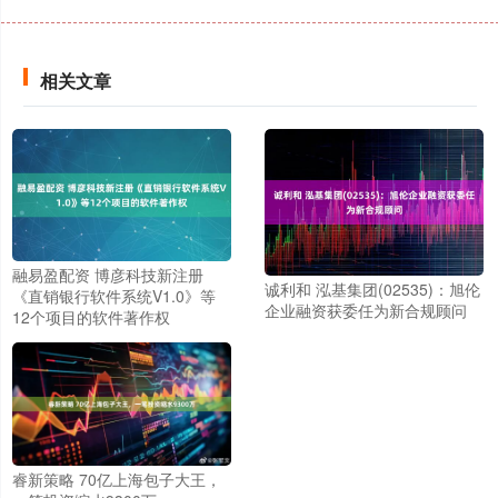
相关文章
融易盈配资 博彦科技新注册
诚利和 泓基集团(02535)：旭伦
《直销银行软件系统V1.0》等
企业融资获委任为新合规顾问
12个项目的软件著作权
睿新策略 70亿上海包子大王，