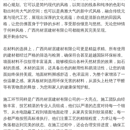
精心规划。它可以是简约现代的风格，以简洁的线条和纯净的色彩勾
勒出时尚大气的空间；也可以是典雅大气的新中式风格，融合传统元
素与现代工艺，展现出深厚的文化底蕴；亦或是清新自然的田园风
格，让您仿佛置身于宁静的乡村，享受那份惬意与悠然。无论您钟情
于何种风格，广西尚材居建材有限公司都能将其完美呈现。
展开剩余52%
在材料的选择上，广西尚材居建材有限公司更是精益求精。所有使用
的建材都经过严格的筛选与检测，确保符合甚至超越国际环保标准。
墙面材料不仅纹理丰富逼真，能够模拟出各种天然材质的效果，如石
材的质感、木材的温润，还具备出色的耐用性和易清洁性，让您的墙
面始终保持美观。地面材料脚感舒适，色泽温润，为整个家增添了一
份温馨之感。家具板材则选用环保无害的材料，从源头上杜绝了甲醛
等有害物质的释放，为您和家人的健康保驾护航。
施工环节同样是广西尚材居建材有限公司的一大亮点。施工团队由经
验丰富、技艺精湛的专业人员组成，他们以严谨的态度对待每一个细
节。从水电隐蔽工程到墙面地面处理，从家具安装到软装搭配，每一
步都严格按照高标准执行。他们注重工艺的精细程度，力求让每一个
角落都达到完美的状态。在施工过程中，还会合理安排进度，确保工