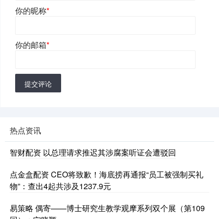
你的昵称
*
你的邮箱
*
提交评论
热点资讯
智财配资 以总理请求推迟其涉腐案听证会遭驳回
点金盒配资 CEO将致歉！海底捞再通报“员工被强制买礼
物”：查出4起共涉及1237.9元
易策略 偶寄——博士研究生教学观摩系列双个展（第109