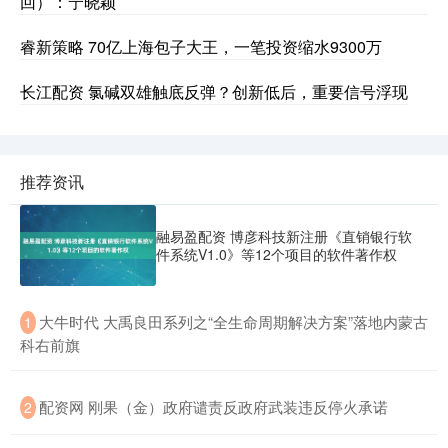
回）：宁晓颖
睿新策略 70亿上海包子大王，一笔投资缩水9300万
长江配资 氯碱双雄触底反弹？创新低后，重要信号浮现
推荐资讯
融易盈配资 博彦科技新注册《直销银行软
件系统V1.0》等12个项目的软件著作权
​大牛时代 大禹良田系列之“全生命周期解决方案”落地内蒙古
1
科右前旗
​配资网 刚果（金）政府谴责反政府武装违反停火承诺
2