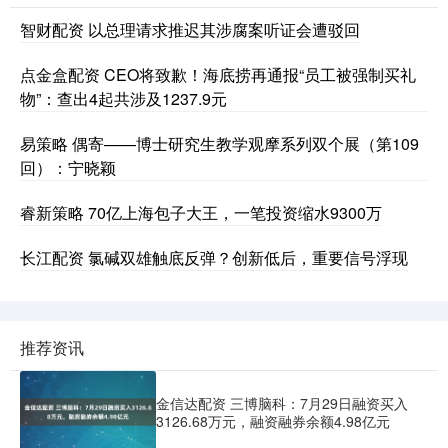
智财配资 以总理请求推迟其涉腐案听证会遭驳回
点金盒配资 CEO将致歉！海底捞再通报“员工被强制买礼
物”：查出4起共涉及1237.9元
易策略 偶寄——博士研究生教学观摩系列双个展（第109
回）：宁晓颖
睿新策略 70亿上海包子大王，一笔投资缩水9300万
长江配资 氯碱双雄触底反弹？创新低后，重要信号浮现
推荐资讯
金信达配资 三博脑科：7月29日融资买入
3126.68万元，融资融券余额4.98亿元