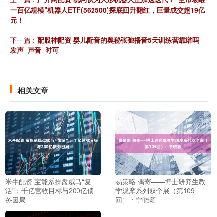
一百亿规模”机器人ETF(562500)探底回升翻红，巨量成交超19亿
元！
下一篇：
配股神配资 婴儿配音的奥秘张弛播音5天训练营靠谱吗_
发声_声音_时可
相关文章
米牛配资 宝能系操盘威马“复
易策略 偶寄——博士研究生教
活”：千亿营收目标与200亿债
学观摩系列双个展（第109
务困局
回）：宁晓颖