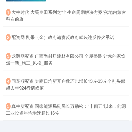
​大牛时代 大禹良田系列之“全生命周期解决方案”落地内蒙古
1
科右前旗
​配资网 刚果（金）政府谴责反政府武装违反停火承诺
2
​龙爵网配资 广西尚材居建材有限公司 全屋整装 让您的家焕
3
然一新_施工_风格_服务
​同花顺配资 券商日均新开户数环比增长15%-35% 个别头部
4
超去年924行情峰值
​真牛所配资 国家能源局副局长万劲松：“十四五”以来，能源
5
工业投资年均增速超过16%