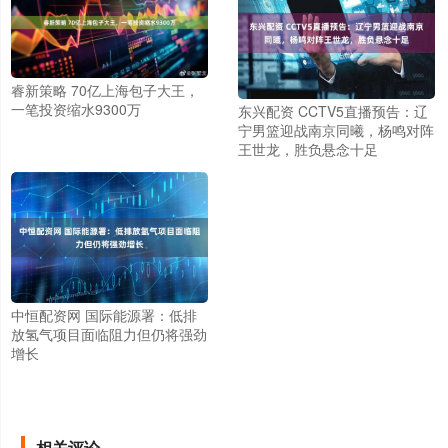
睿新策略 70亿上海包子大王，
一笔投资缩水9300万
东兴配资 CCTV5直播预告：辽
宁男篮迎战南京同曦，杨鸣对阵
王世龙，胜负悬念十足
中恒配资网 国际能源署：低排
放氢气项目面临阻力但仍将强劲
增长
相关评论