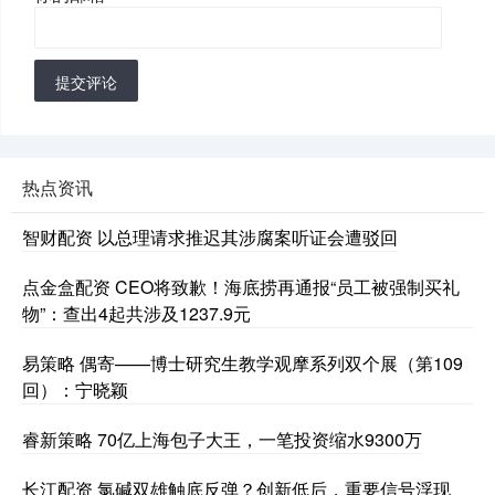
提交评论
热点资讯
智财配资 以总理请求推迟其涉腐案听证会遭驳回
点金盒配资 CEO将致歉！海底捞再通报“员工被强制买礼
物”：查出4起共涉及1237.9元
易策略 偶寄——博士研究生教学观摩系列双个展（第109
回）：宁晓颖
睿新策略 70亿上海包子大王，一笔投资缩水9300万
长江配资 氯碱双雄触底反弹？创新低后，重要信号浮现