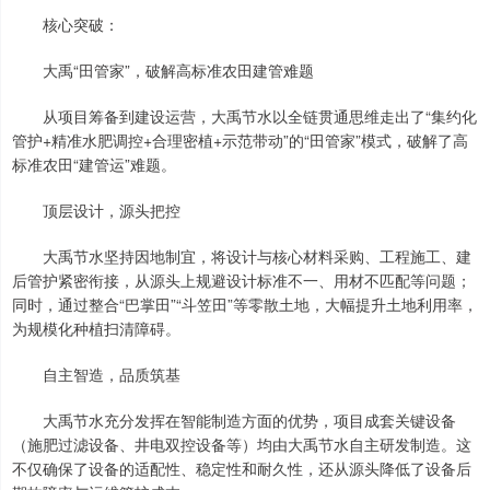
核心突破：
大禹“田管家”，破解高标准农田建管难题
从项目筹备到建设运营，大禹节水以全链贯通思维走出了“集约化
管护+精准水肥调控+合理密植+示范带动”的“田管家”模式，破解了高
标准农田“建管运”难题。
顶层设计，源头把控
大禹节水坚持因地制宜，将设计与核心材料采购、工程施工、建
后管护紧密衔接，从源头上规避设计标准不一、用材不匹配等问题；
同时，通过整合“巴掌田”“斗笠田”等零散土地，大幅提升土地利用率，
为规模化种植扫清障碍。
自主智造，品质筑基
大禹节水充分发挥在智能制造方面的优势，项目成套关键设备
（施肥过滤设备、井电双控设备等）均由大禹节水自主研发制造。这
不仅确保了设备的适配性、稳定性和耐久性，还从源头降低了设备后