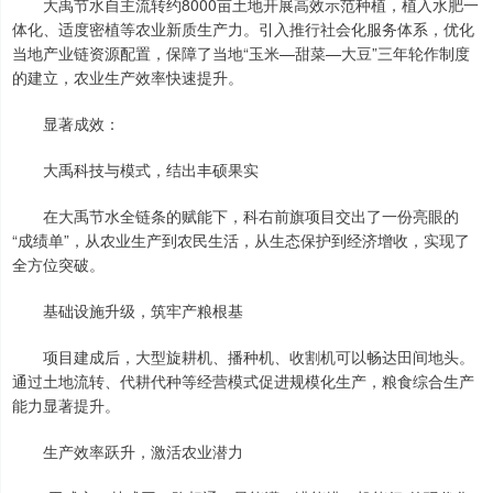
大禹节水自主流转约8000亩土地开展高效示范种植，植入水肥一
体化、适度密植等农业新质生产力。引入推行社会化服务体系，优化
当地产业链资源配置，保障了当地“玉米—甜菜—大豆”三年轮作制度
的建立，农业生产效率快速提升。
显著成效：
大禹科技与模式，结出丰硕果实
在大禹节水全链条的赋能下，科右前旗项目交出了一份亮眼的
“成绩单”，从农业生产到农民生活，从生态保护到经济增收，实现了
全方位突破。
基础设施升级，筑牢产粮根基
项目建成后，大型旋耕机、播种机、收割机可以畅达田间地头。
通过土地流转、代耕代种等经营模式促进规模化生产，粮食综合生产
能力显著提升。
生产效率跃升，激活农业潜力