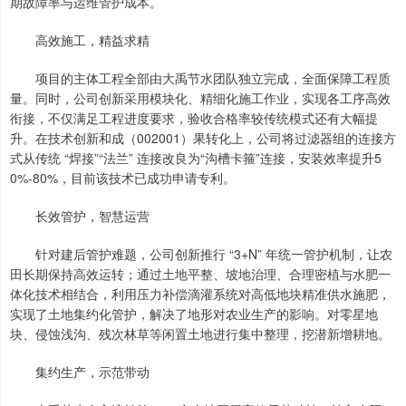
期故障率与运维管护成本。
高效施工，精益求精
项目的主体工程全部由大禹节水团队独立完成，全面保障工程质
量。同时，公司创新采用模块化、精细化施工作业，实现各工序高效
衔接，不仅满足工程进度要求，验收合格率较传统模式还有大幅提
升。在技术创新和成（002001）果转化上，公司将过滤器组的连接方
式从传统 “焊接”“法兰” 连接改良为“沟槽卡箍”连接，安装效率提升5
0%-80%，目前该技术已成功申请专利。
长效管护，智慧运营
针对建后管护难题，公司创新推行 “3+N” 年统一管护机制，让农
田长期保持高效运转；通过土地平整、坡地治理、合理密植与水肥一
体化技术相结合，利用压力补偿滴灌系统对高低地块精准供水施肥，
实现了土地集约化管护，解决了地形对农业生产的影响。对零星地
块、侵蚀浅沟、残次林草等闲置土地进行集中整理，挖潜新增耕地。
集约生产，示范带动