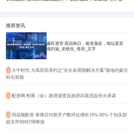
推荐资讯
鑫旺资管 雨后秋日，银杏落处，地坛是灵
魂归途_史铁生_母亲_文字
​大牛时代 大禹良田系列之“全生命周期解决方案”落地内蒙古
1
科右前旗
​配资网 刚果（金）政府谴责反政府武装违反停火承诺
2
​同花顺配资 券商日均新开户数环比增长15%-35% 个别头部
3
超去年924行情峰值