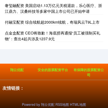
奢玺融配资 美国启动1.13万亿元关税退款，乐心医疗、浙
江鼎力、汉桑科技等多家中国上市公司已开始申请
付融宝配资 综合续航超2000km续航，奇瑞风云T9L上市
点金盒配资 CEO将致歉！海底捞再通报“员工被强制买礼
物”：查出4起共涉及1237.9元
翔云优配
安全的股票配资平台
有保障的股票配资公
司
友情链接：
Powered by
翔云优配
RSS地图
HTML地图