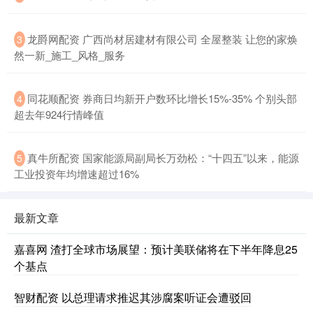
龙爵网配资 广西尚材居建材有限公司 全屋整装 让您的家焕
3
然一新_施工_风格_服务
同花顺配资 券商日均新开户数环比增长15%-35% 个别头部
4
超去年924行情峰值
真牛所配资 国家能源局副局长万劲松：“十四五”以来，能源
5
工业投资年均增速超过16%
最新文章
嘉喜网 渣打全球市场展望：预计美联储将在下半年降息25
个基点
智财配资 以总理请求推迟其涉腐案听证会遭驳回