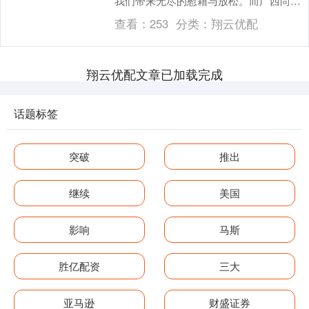
我们带来无尽的慰藉与放松。而广西尚材
居建材有限公司，正是那个能够助您实现
查看：
253
分类：
翔云优配
家居梦想，让家焕....
翔云优配文章已加载完成
话题标签
突破
推出
继续
美国
影响
马斯
胜亿配资
三大
亚马逊
财盛证券