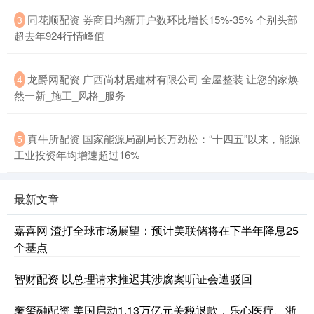
同花顺配资 券商日均新开户数环比增长15%-35% 个别头部
3
超去年924行情峰值
龙爵网配资 广西尚材居建材有限公司 全屋整装 让您的家焕
4
然一新_施工_风格_服务
真牛所配资 国家能源局副局长万劲松：“十四五”以来，能源
5
工业投资年均增速超过16%
最新文章
嘉喜网 渣打全球市场展望：预计美联储将在下半年降息25
个基点
智财配资 以总理请求推迟其涉腐案听证会遭驳回
奢玺融配资 美国启动1.13万亿元关税退款，乐心医疗、浙