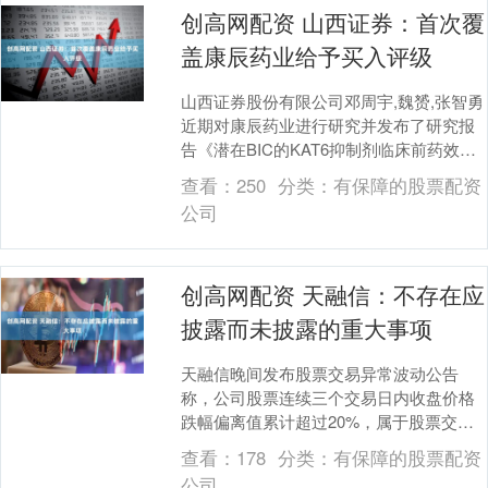
创高网配资 山西证券：首次覆
盖康辰药业给予买入评级
山西证券股份有限公司邓周宇,魏赟,张智勇
近期对康辰药业进行研究并发布了研究报
告《潜在BIC的KAT6抑制剂临床前药效优
异，多靶点抑制剂提供ESCC后线新选
查看：
250
分类：
有保障的股票配资
择》，....
公司
创高网配资 天融信：不存在应
披露而未披露的重大事项
天融信晚间发布股票交易异常波动公告
称，公司股票连续三个交易日内收盘价格
跌幅偏离值累计超过20%，属于股票交易
异常波动情况。公司未发现近期公共传媒
查看：
178
分类：
有保障的股票配资
报道了可能或已经....
公司