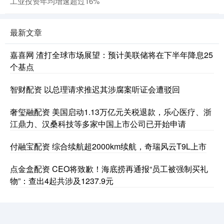
工业投资年均增速超过16%
最新文章
嘉喜网 渣打全球市场展望：预计美联储将在下半年降息25
个基点
智财配资 以总理请求推迟其涉腐案听证会遭驳回
奢玺融配资 美国启动1.13万亿元关税退款，乐心医疗、浙
江鼎力、汉桑科技等多家中国上市公司已开始申请
付融宝配资 综合续航超2000km续航，奇瑞风云T9L上市
点金盒配资 CEO将致歉！海底捞再通报“员工被强制买礼
物”：查出4起共涉及1237.9元