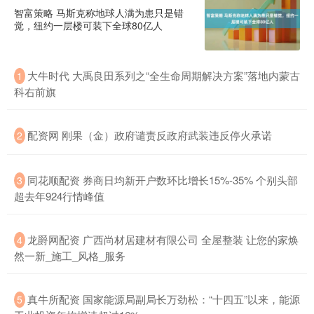
智富策略 马斯克称地球人满为患只是错
觉，纽约一层楼可装下全球80亿人
大牛时代 大禹良田系列之“全生命周期解决方案”落地内蒙古
1
科右前旗
配资网 刚果（金）政府谴责反政府武装违反停火承诺
2
同花顺配资 券商日均新开户数环比增长15%-35% 个别头部
3
超去年924行情峰值
龙爵网配资 广西尚材居建材有限公司 全屋整装 让您的家焕
4
然一新_施工_风格_服务
真牛所配资 国家能源局副局长万劲松：“十四五”以来，能源
5