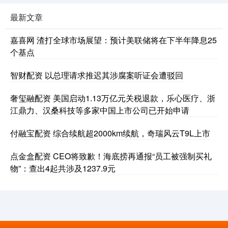
最新文章
嘉喜网 渣打全球市场展望：预计美联储将在下半年降息25
个基点
智财配资 以总理请求推迟其涉腐案听证会遭驳回
奢玺融配资 美国启动1.13万亿元关税退款，乐心医疗、浙
江鼎力、汉桑科技等多家中国上市公司已开始申请
付融宝配资 综合续航超2000km续航，奇瑞风云T9L上市
点金盒配资 CEO将致歉！海底捞再通报“员工被强制买礼
物”：查出4起共涉及1237.9元