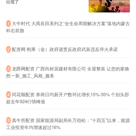
出现了
大牛时代 大禹良田系列之“全生命周期解决方案”落地内蒙古
1
科右前旗
配资网 刚果（金）政府谴责反政府武装违反停火承诺
2
龙爵网配资 广西尚材居建材有限公司 全屋整装 让您的家焕
3
然一新_施工_风格_服务
同花顺配资 券商日均新开户数环比增长15%-35% 个别头部
4
超去年924行情峰值
真牛所配资 国家能源局副局长万劲松：“十四五”以来，能源
5
工业投资年均增速超过16%