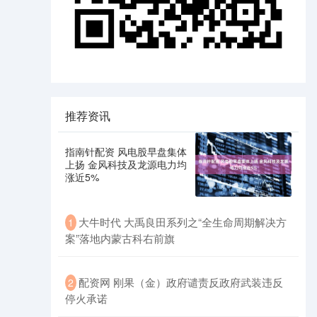
推荐资讯
指南针配资 风电股早盘集体
上扬 金风科技及龙源电力均
涨近5%
大牛时代 大禹良田系列之“全生命周期解决方
1
案”落地内蒙古科右前旗
配资网 刚果（金）政府谴责反政府武装违反
2
停火承诺