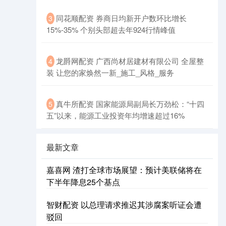
同花顺配资 券商日均新开户数环比增长
3
15%-35% 个别头部超去年924行情峰值
龙爵网配资 广西尚材居建材有限公司 全屋整
4
装 让您的家焕然一新_施工_风格_服务
真牛所配资 国家能源局副局长万劲松：“十四
5
五”以来，能源工业投资年均增速超过16%
最新文章
嘉喜网 渣打全球市场展望：预计美联储将在
下半年降息25个基点
智财配资 以总理请求推迟其涉腐案听证会遭
驳回