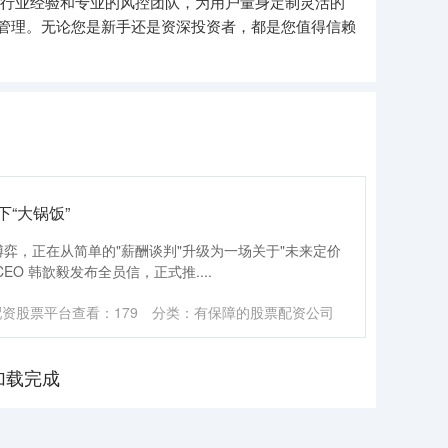
的行业经验和专业的风控团队，为用户量身定制灵活的
管理。无论您是新手还是资深投资者，都是您值得信赖
下“大锅饭”
才的博弈，正在从简单的"薪酬谈判"升级为一场关于"未来定价
EO 韩歆毅发布全员信，正式推....
配资股票平台
查看：
179
分类：
有保障的股票配资公司
加载完成