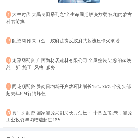
大牛时代 大禹良田系列之“全生命周期解决方案”落地内蒙古
1
科右前旗
配资网 刚果（金）政府谴责反政府武装违反停火承诺
2
龙爵网配资 广西尚材居建材有限公司 全屋整装 让您的家焕
3
然一新_施工_风格_服务
同花顺配资 券商日均新开户数环比增长15%-35% 个别头部
4
超去年924行情峰值
真牛所配资 国家能源局副局长万劲松：“十四五”以来，能源
5
工业投资年均增速超过16%