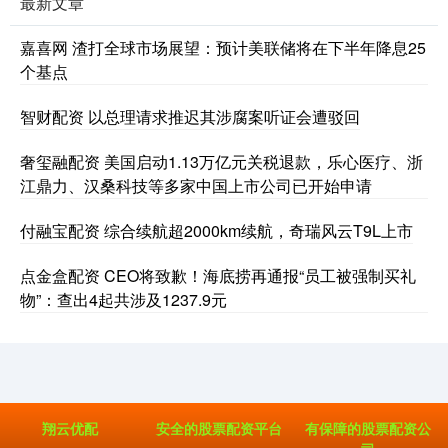
最新文章
嘉喜网 渣打全球市场展望：预计美联储将在下半年降息25
个基点
智财配资 以总理请求推迟其涉腐案听证会遭驳回
奢玺融配资 美国启动1.13万亿元关税退款，乐心医疗、浙
江鼎力、汉桑科技等多家中国上市公司已开始申请
付融宝配资 综合续航超2000km续航，奇瑞风云T9L上市
点金盒配资 CEO将致歉！海底捞再通报“员工被强制买礼
物”：查出4起共涉及1237.9元
翔云优配
安全的股票配资平台
有保障的股票配资公